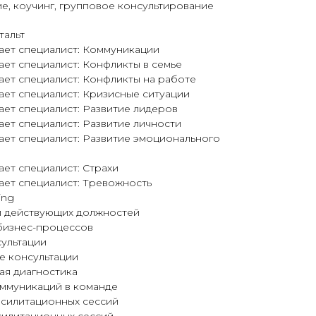
е, коучинг, групповое консультирование
тальт
ает специалист: Коммуникации
ет специалист: Конфликты в семье
ает специалист: Конфликты на работе
ет специалист: Кризисные ситуации
ет специалист: Развитие лидеров
ет специалист: Развитие личности
ает специалист: Развитие эмоционального
ет специалист: Страхи
ает специалист: Тревожность
ing
ий действующих должностей
 бизнес-процессов
сультации
е консультации
ая диагностика
оммуникаций в команде
асилитационных сессий