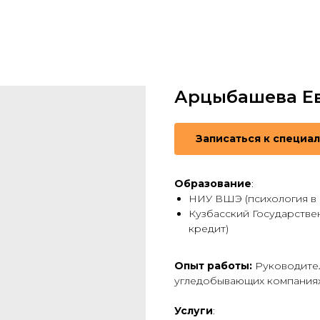
Арцыбашева Е
Записаться к специа
Образование
:
НИУ ВШЭ (психология в 
Кузбасский Государстве
кредит)
Опыт работы:
Руководите
угледобывающих компаниях
Услуги
: