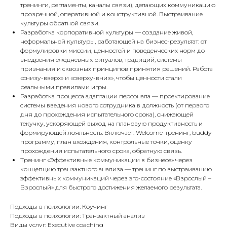
тренинги, регламенты, каналы связи), делающих коммуникацию
прозрачной, оперативной и конструктивной. Выстраивание
культуры обратной связи.
Разработка корпоративной культуры — создание живой,
неформальной культуры, работающей на бизнес-результат: от
формулировки миссии, ценностей и поведенческих норм до
внедрения ежедневных ритуалов, традиций, системы
признания и сквозных принципов принятия решений. Работа
«снизу-вверх» и «сверху-вниз», чтобы ценности стали
реальными правилами игры.
Разработка процесса адаптации персонала — проектирование
системы введения нового сотрудника в должность (от первого
дня до прохождения испытательного срока), снижающей
текучку, ускоряющей выход на плановую продуктивность и
формирующей лояльность. Включает: Welcome-тренинг, buddy-
программу, план вхождения, контрольные точки, оценку
прохождения испытательного срока, обратную связь.
Тренинг «Эффективные коммуникации в бизнесе» через
концепцию транзактного анализа — тренинг по выстраиванию
эффективных коммуникаций через эго-состояние «Взрослый –
Взрослый» для быстрого достижения желаемого результата.
Подходы в психологии: Коучинг
Подходы в психологии: Транзактный анализ
Виды услуг: Executive coaching