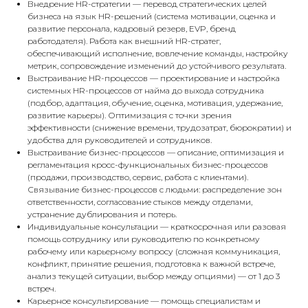
Внедрение HR-стратегии — перевод стратегических целей
бизнеса на язык HR-решений (система мотивации, оценка и
развитие персонала, кадровый резерв, EVP, бренд
работодателя). Работа как внешний HR-стратег,
обеспечивающий исполнение, вовлечение команды, настройку
метрик, сопровождение изменений до устойчивого результата.
Выстраивание HR-процессов — проектирование и настройка
системных HR-процессов от найма до выхода сотрудника
(подбор, адаптация, обучение, оценка, мотивация, удержание,
развитие карьеры). Оптимизация с точки зрения
эффективности (снижение времени, трудозатрат, бюрократии) и
удобства для руководителей и сотрудников.
Выстраивание бизнес-процессов — описание, оптимизация и
регламентация кросс-функциональных бизнес-процессов
(продажи, производство, сервис, работа с клиентами).
Связывание бизнес-процессов с людьми: распределение зон
ответственности, согласование стыков между отделами,
устранение дублирования и потерь.
Индивидуальные консультации — краткосрочная или разовая
помощь сотруднику или руководителю по конкретному
рабочему или карьерному вопросу (сложная коммуникация,
конфликт, принятие решения, подготовка к важной встрече,
анализ текущей ситуации, выбор между опциями) — от 1 до 3
встреч.
Карьерное консультирование — помощь специалистам и