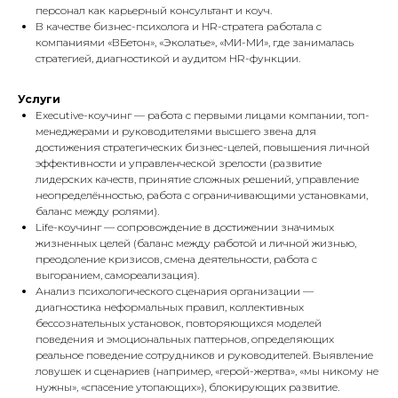
персонал как карьерный консультант и коуч.
В качестве бизнес-психолога и HR-стратега работала с
компаниями «ВБетон», «Эколатье», «МИ-МИ», где занималась
стратегией, диагностикой и аудитом HR-функции.
Услуги
Executive-коучинг — работа с первыми лицами компании, топ-
менеджерами и руководителями высшего звена для
достижения стратегических бизнес-целей, повышения личной
эффективности и управленческой зрелости (развитие
лидерских качеств, принятие сложных решений, управление
неопределённостью, работа с ограничивающими установками,
баланс между ролями).
Life-коучинг — сопровождение в достижении значимых
жизненных целей (баланс между работой и личной жизнью,
преодоление кризисов, смена деятельности, работа с
выгоранием, самореализация).
Анализ психологического сценария организации —
диагностика неформальных правил, коллективных
бессознательных установок, повторяющихся моделей
поведения и эмоциональных паттернов, определяющих
реальное поведение сотрудников и руководителей. Выявление
ловушек и сценариев (например, «герой-жертва», «мы никому не
нужны», «спасение утопающих»), блокирующих развитие.