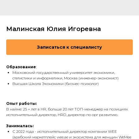
Малинская Юлия Игоревна
Записаться к специалисту
Образование
:
Московский государственный университет экономики,
статистики и информатики, Москва (инженер-экономист)
Высшая Школа Экономики (бизнес-психолог)
Опыт работы:
В найме: 25 + лет в HR, больше 20 лет ТОП-менеджер на позициях
исполнительный директор, HRD, директор по орг развитию.
Занималась:
С 2022 года - исполнительный директор компании WEE
(арабский маркетплейс wee.ae и экосистема для женщин WeMee