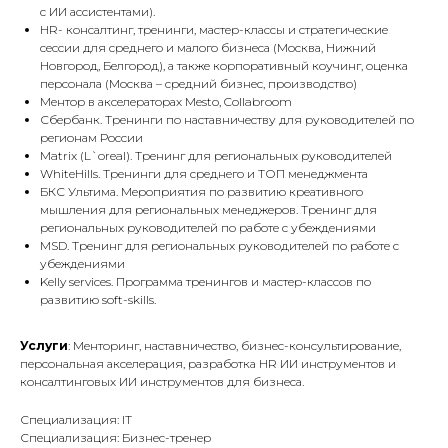
c ИИ ассистентами).
HR- консалтинг, тренинги, мастер-классы и стратегические
сессии для среднего и малого бизнеса (Москва, Нижний
Новгород, Белгород), а также корпоративный коучинг, оценка
персонала (Москва – средний бизнес, производство)
Ментор в акселераторах Mesto, Collabroom
Сбербанк. Тренинги по наставничеству для руководителей по
регионам России
Matrix (L`oreal). Тренинг для региональных руководителей
WhiteHills. Тренинги для среднего и ТОП менеджмента
БКС Ультима. Мероприятия по развитию креативного
мышления для региональных менеджеров. Тренинг для
региональных руководителей по работе с убеждениями
MSD. Тренинг для региональных руководителей по работе с
убеждениями
Kelly services. Программа тренингов и мастер-классов по
развитию soft-skills.
Услуги
: Менторинг, наставничество, бизнес-консультирование,
персональная акселерация, разработка HR ИИ инструментов и
консалтинговых ИИ инструментов для бизнеса.
Специализация: IT
Специализация: Бизнес-тренер