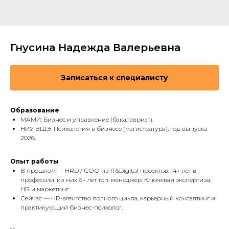
Гнусина Надежда Валерьевна
Записаться к специалисту
Образование
МАМИ: Бизнес и управление (бакалавриат).
НИУ ВШЭ: Психология в бизнесе (магистратура), год выпуска
2026.
Опыт работы
В прошлом — HRD / СОО из IT&Digital проектов: 14+ лет в
профессии, из них 6+ лет топ-менеджер. Ключевая экспертиза:
HR и маркетинг.
Сейчас — HR-агентство полного цикла, карьерный консалтинг и
практикующий бизнес-психолог.